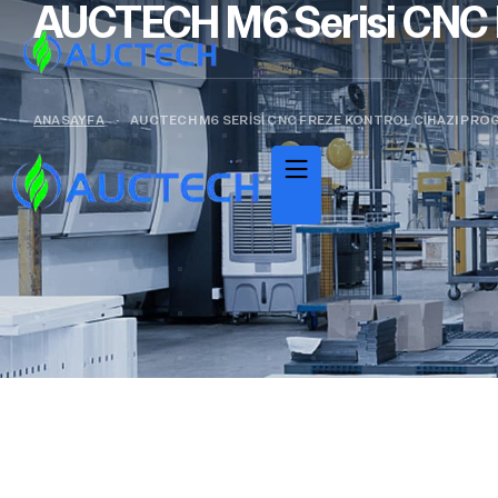
AUCTECH M6 Serisi CNC Fr
ANASAYFA
·
AUCTECH M6 SERISI CNC FREZE KONTROL CIHAZI PRO