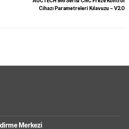
AUCTECH M6 Serisi CNC Freze Kontrol
Cihazı Parametreleri Kılavuzu – V2.0
ndirme Merkezi