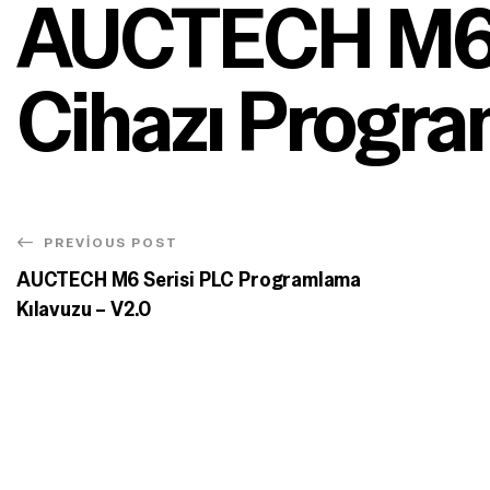
AUCTECH M6 S
Cihazı Progra
PREVIOUS POST
AUCTECH M6 Serisi PLC Programlama
Kılavuzu – V2.0