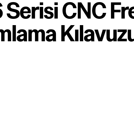
erisi CNC Fre
mlama Kılavuzu