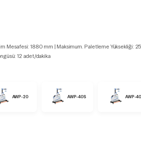
işim Mesafesi: 1880 mm | Maksimum. Paletleme Yüksekliği: 2
güsü: 12 adet/dakika
AWP-20
AWP-40S
AWP-4