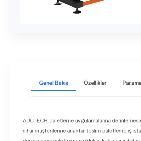
Genel Bakış
Özellikler
Parame
AUCTECH, paletleme uygulamalarına derinlemesine o
nihai müşterilerine anahtar teslim paletleme iş is
dönüş süresi paletlemeyi oldukça kolay bir iş haline 