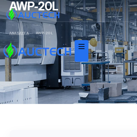
AWP-20L
ANASAYFA
·
AWP-20L