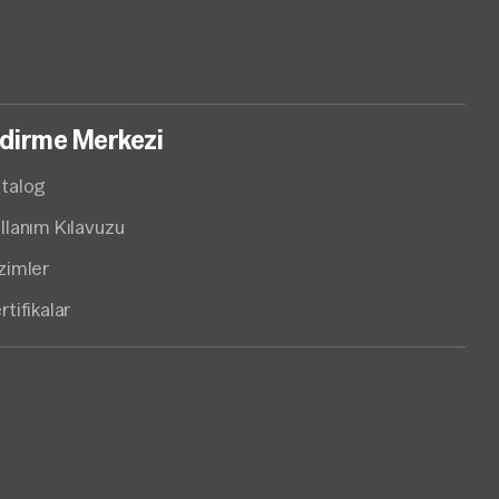
ndirme Merkezi
talog
llanım Kılavuzu
zimler
rtifikalar