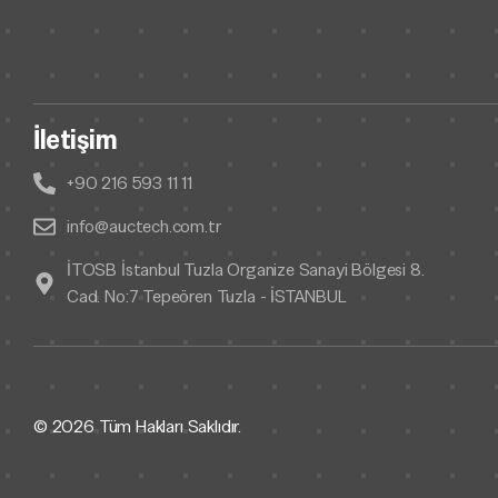
İletişim
+90 216 593 11 11
info@auctech.com.tr
İTOSB İstanbul Tuzla Organize Sanayi Bölgesi 8.
Cad. No:7 Tepeören Tuzla - İSTANBUL
© 2026 Tüm Hakları Saklıdır.